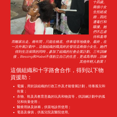
十四歲。
兩個小女
生拒絕成
婚，因此
遭毒打和
騷擾。她
們不忍虐
待和羞辱
而離家出走。兩年間，只能在橋底、停車場等地棲身。最終，在
一次外展計劃中，這個組織的職員終於發現這兩個小女生。她們
得到生活保障的同時，參加了組織的社會企業計劃。三年訓練
後，Blessing和Mabel不僅創立自己的生意，更成爲導師，訓練
其他年輕人創業！
這個組織和十字路會合作，得到以下物
資援助：
電腦，用於該組織的行政工作及才能發展計劃，培養孤兒和
街童；
衣物、鞋及具教育意義的玩具和物資等，供訓練計劃中的孤
兒和街童使用；
醫療用牀及牀褥，供當地診所使用；
電器及傢俱，供孤兒院及醫院使用。