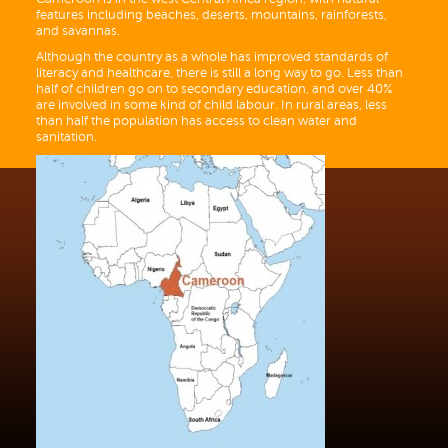
features including beaches, deserts, mountains, rainforests,
and savannas.
Although the country as a whole has improved standards of
literacy and healthcare, there is still a long way to go. Less than
half of children go on to secondary education, and over 40%
are involved in some kind of child labour. In rural areas, less
than half the population has access to clean water and
sanitation.