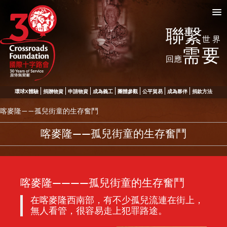
聯繫
世界
需要
回應
環球X體驗
捐贈物資
申請物資
成為義工
團體參觀
公平貿易
成為夥伴
捐款方法
喀麥隆——孤兒街童的生存奮鬥
喀麥隆——孤兒街童的生存奮鬥
喀麥隆————孤兒街童的生存奮鬥
在喀麥隆西南部，有不少孤兒流連在街上，
無人看管，很容易走上犯罪路途。