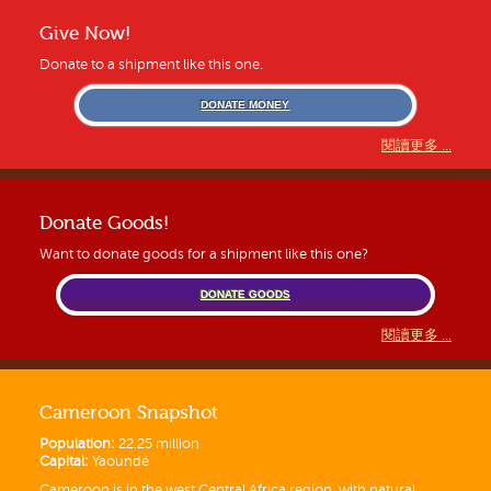
Give Now!
Donate to a shipment like this one.
DONATE MONEY
閱讀更多 ...
Donate Goods!
Want to donate goods for a shipment like this one?
DONATE GOODS
閱讀更多 ...
Cameroon Snapshot
Population:
22.25 million
Capital:
Yaoundé
Cameroon is in the west Central Africa region, with natural