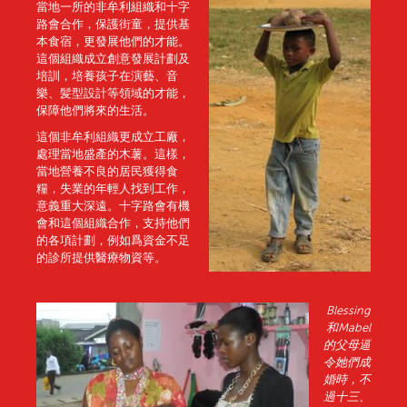
當地一所的非牟利組織和十字
路會合作，保護街童，提供基
本食宿，更發展他們的才能。
這個組織成立創意發展計劃及
培訓，培養孩子在演藝、音
樂、髪型設計等領域的才能，
保障他們將來的生活。
這個非牟利組織更成立工廠，
處理當地盛產的木薯。這樣，
當地營養不良的居民獲得食
糧，失業的年輕人找到工作，
意義重大深遠。十字路會有機
會和這個組織合作，支持他們
的各項計劃，例如爲資金不足
的診所提供醫療物資等。
Blessing
和Mabel
的父母逼
令她們成
婚時，不
過十三、