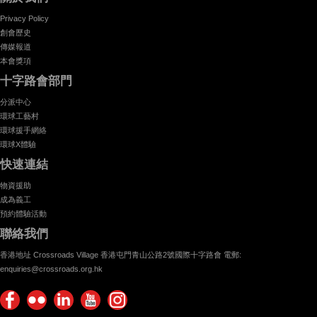
Privacy Policy
創會歷史
傳媒報道
本會獎項
十字路會部門
分派中心
環球工藝村
環球援手網絡
環球X體驗
快速連結
物資援助
成為義工
預約體驗活動
聯絡我們
香港地址 Crossroads Village 香港屯門青山公路2號國際十字路會 電郵:
enquiries@crossroads.org.hk