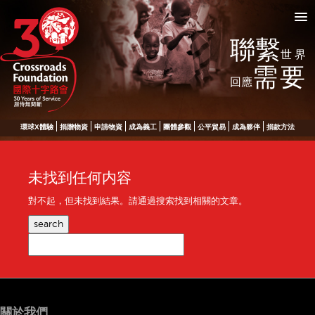
聯繫
世界
需要
回應
環球X體驗
捐贈物資
申請物資
成為義工
團體參觀
公平貿易
成為夥伴
捐款方法
未找到任何内容
對不起，但未找到結果。請通過搜索找到相關的文章。
search
關於我們