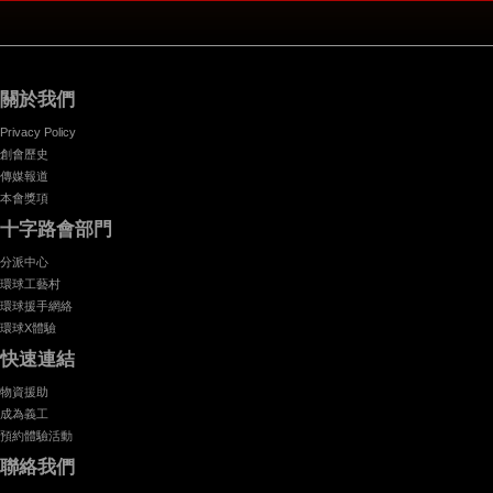
關於我們
Privacy Policy
創會歷史
傳媒報道
本會獎項
十字路會部門
分派中心
環球工藝村
環球援手網絡
環球X體驗
快速連結
物資援助
成為義工
預約體驗活動
聯絡我們