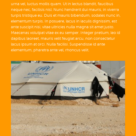
urna vel, luctus mollis quam. Ut in lectus blandit, faucibus
neque nec, facilisis nisl. Nunc hendrerit dui mauris, in viverra
turpis tristique eu. Duis et mauris bibendum, sodales nunc in,
elementum turpis. In posuere, lacus in iaculis dignissim, est
ante suscipit nisi, vitae ultricies nulla magna sit amet justo.
Maecenas volutpat vitae ex eu semper. Integer pretium, leo id
dapibus laoreet, mauris velit feugiat arcu, non consectetur
lacus ipsum at orci. Nulla facilisi. Suspendisse id ante
elementum, pharetra ante vel, rhoncus velit.