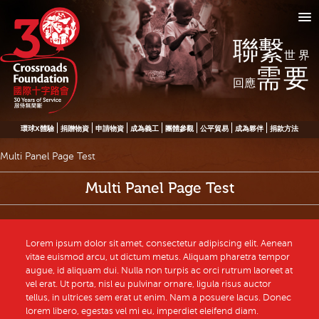
聯繫
世界
需要
回應
環球X體驗
捐贈物資
申請物資
成為義工
團體參觀
公平貿易
成為夥伴
捐款方法
Multi Panel Page Test
Multi Panel Page Test
Lorem ipsum dolor sit amet, consectetur adipiscing elit. Aenean
vitae euismod arcu, ut dictum metus. Aliquam pharetra tempor
augue, id aliquam dui. Nulla non turpis ac orci rutrum laoreet at
vel erat. Ut porta, nisl eu pulvinar ornare, ligula risus auctor
tellus, in ultrices sem erat ut enim. Nam a posuere lacus. Donec
lorem libero, egestas vel mi eu, imperdiet eleifend diam.