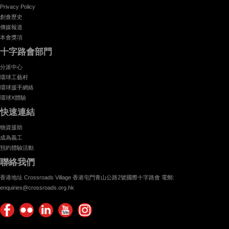
Privacy Policy
創會歷史
傳媒報道
本會獎項
十字路會部門
分派中心
環球工藝村
環球援手網絡
環球X體驗
快速連結
物資援助
成為義工
預約體驗活動
聯絡我們
香港地址 Crossroads Village 香港屯門青山公路2號國際十字路會 電郵:
enquiries@crossroads.org.hk
Find
Flickr
Keep
Watch
Find