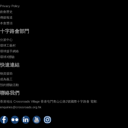
Privacy Policy
創會歷史
傳媒報道
本會獎項
十字路會部門
分派中心
環球工藝村
環球援手網絡
環球X體驗
快速連結
物資援助
成為義工
預約體驗活動
聯絡我們
香港地址 Crossroads Village 香港屯門青山公路2號國際十字路會 電郵:
enquiries@crossroads.org.hk
Find
Flickr
Keep
Watch
Find