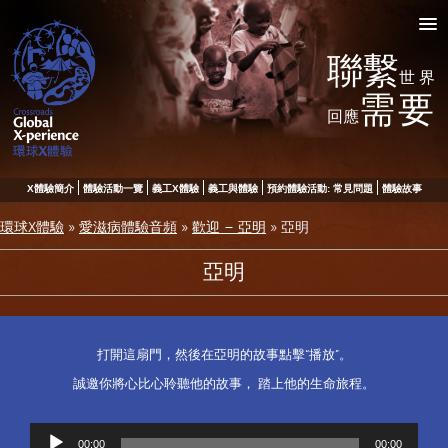
聯繫
世界
需要
回應
X體驗簡介
體驗活動一覽
義工X體驗
義工與體驗
預約體驗活動: 常見問題
體驗故事
環球X體驗
»
愛滋病體驗音頻
»
歡迎 – 亞明
»
亞明
亞明
打開這扇門，然後在亞明的故事點擊“播放”。
誠邀你將心比心聆聽他的故事， 踏上他的生命旅程。
音
00:00
00:00