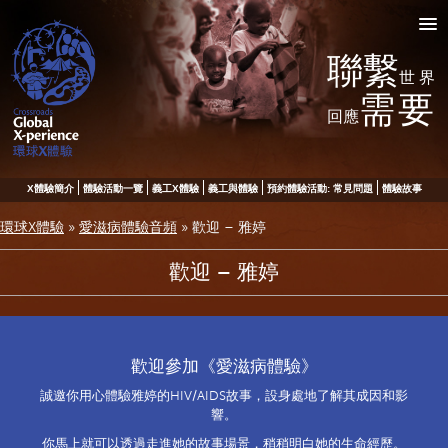
聯繫
世界
需要
回應
X體驗簡介
體驗活動一覽
義工X體驗
義工與體驗
預約體驗活動: 常見問題
體驗故事
環球X體驗
»
愛滋病體驗音頻
»
歡迎 – 雅婷
歡迎 – 雅婷
歡迎參加《愛滋病體驗》
誠邀你用心體驗雅婷的HIV/AIDS故事，設身處地了解其成因和影
響。
你馬上就可以透過走進她的故事場景，稍稍明白她的生命經歷。