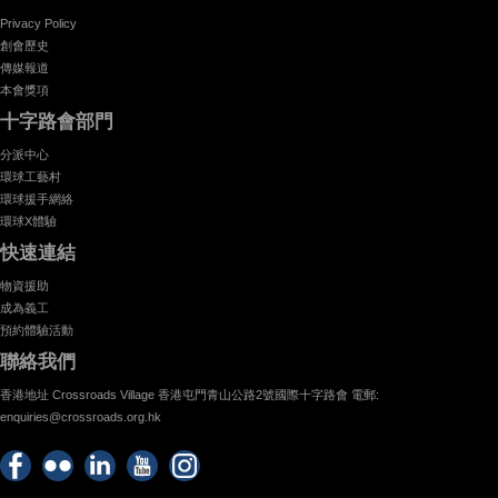
Privacy Policy
創會歷史
傳媒報道
本會獎項
十字路會部門
分派中心
環球工藝村
環球援手網絡
環球X體驗
快速連結
物資援助
成為義工
預約體驗活動
聯絡我們
香港地址 Crossroads Village 香港屯門青山公路2號國際十字路會 電郵:
enquiries@crossroads.org.hk
Find
Flickr
Keep
Watch
Find