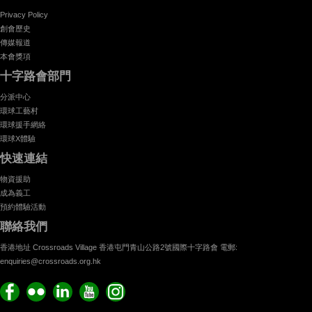
Privacy Policy
創會歷史
傳媒報道
本會獎項
十字路會部門
分派中心
環球工藝村
環球援手網絡
環球X體驗
快速連結
物資援助
成為義工
預約體驗活動
聯絡我們
香港地址 Crossroads Village 香港屯門青山公路2號國際十字路會 電郵:
enquiries@crossroads.org.hk
Find
Flickr
Keep
Watch
Find