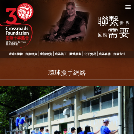
聯繫
世界
需要
回應
環球X體驗
捐贈物資
申請物資
成為義工
團體參觀
公平貿易
成為夥伴
捐款方法
環球援手網絡