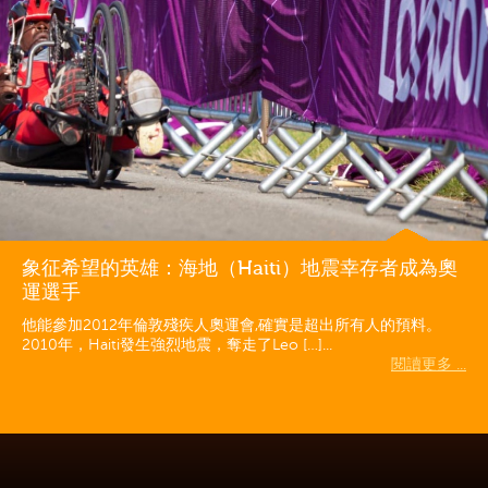
象征希望的英雄：海地（Haiti）地震幸存者成為奧
運選手
他能參加2012年倫敦殘疾人奧運會,確實是超出所有人的預料。
2010年，Haiti發生強烈地震，奪走了Leo […]...
閱讀更多 ...