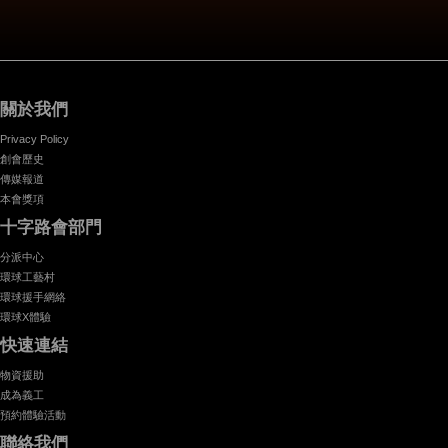
關於我們
Privacy Policy
創會歷史
傳媒報道
本會獎項
十字路會部門
分派中心
環球工藝村
環球援手網絡
環球X體驗
快速連結
物資援助
成為義工
預約體驗活動
聯絡我們