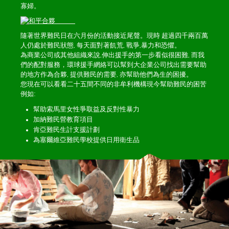
寡婦。
隨著世界難民日在六月份的活動接近尾聲。現時 超過四千兩百萬
人仍處於難民狀態, 每天面對著飢荒, 戰爭,暴力和恐懼。
為商業公司或其他組織來說,伸出援手的第一步看似很困難, 而我
們的配對服務，環球援手網絡可以幫到大企業公司找出需要幫助
的地方作為合夥, 提供難民的需要, 亦幫助他們為生的困擾。
您現在可以看看二十五間不同的非牟利機構現今幫助難民的困苦
例如:
幫助索馬里女性爭取益及反對性暴力
加納難民營教育項目
肯亞難民生計支援計劃
為塞爾維亞難民學校提供日用衛生品