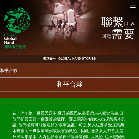
聯繫
世界
需要
回應
環球援手
GLOBAL HAND STORIES
和平合夥
和平合夥
在非洲乍徳一個難民營中,蘇丹的難民依靠着柴火來煮食為生,但
他們卻要面對一個困苦的選擇。要是讓家中的女人出採集柴木的
話, 他們極有可能被埋伏的叛軍強姦。可是,男人也要承受採集柴
木時被同一班叛軍閹割或殺害的風險。因此, 通常女人都會挑選
外出採集柴木, 因為他們寧願自己冒著這個巨大風險, 也不想變做