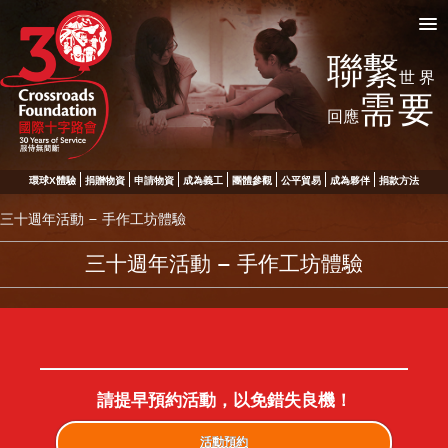
聯繫
世界
需要
回應
環球X體驗
捐贈物資
申請物資
成為義工
團體參觀
公平貿易
成為夥伴
捐款方法
三十週年活動 – 手作工坊體驗
三十週年活動 – 手作工坊體驗
請提早預約活動，以免錯失良機！
活動預約