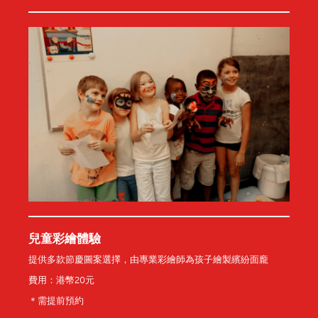
兒童彩繪體驗
提供多款節慶圖案選擇，由專業彩繪師為孩子繪製繽紛面龐
費用：港幣20元
＊需提前預約