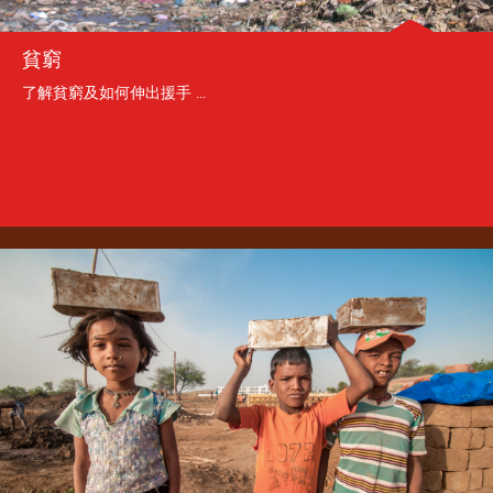
貧窮
了解貧窮及如何伸出援手 ...