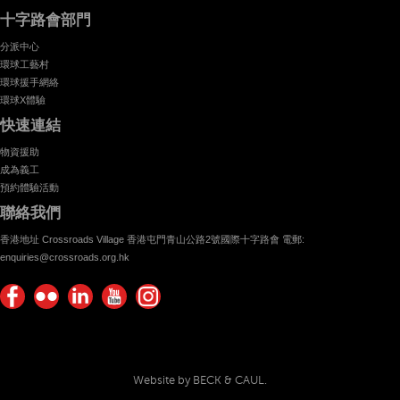
十字路會部門
分派中心
環球工藝村
環球援手網絡
環球X體驗
快速連結
物資援助
成為義工
預約體驗活動
聯絡我們
香港地址 Crossroads Village 香港屯門青山公路2號國際十字路會 電郵:
enquiries@crossroads.org.hk
Find
Flickr
Keep
Watch
Find
us on
Photos
up
us on
us on
Facebook
with
Youtube
Instagram!
Crossroads
Website by BECK & CAUL.
Foundation