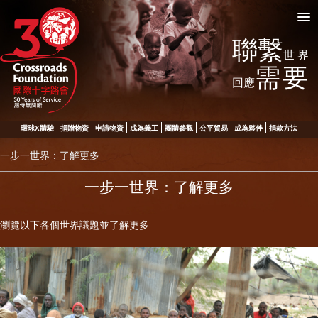
聯繫
世界
需要
回應
環球X體驗
捐贈物資
申請物資
成為義工
團體參觀
公平貿易
成為夥伴
捐款方法
一步一世界：了解更多
一步一世界：了解更多
瀏覽以下各個世界議題並
了解更多